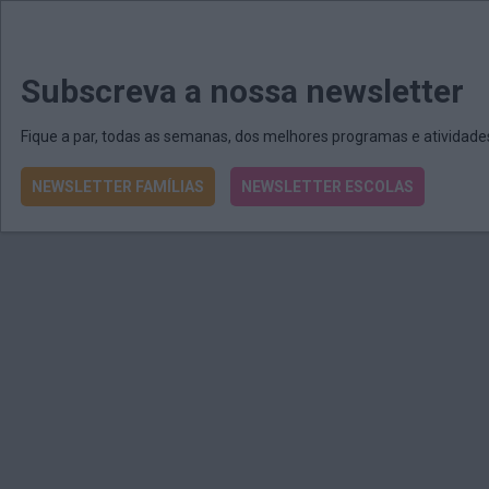
MENU
MAIL
JORNAIS
Revista E&O
Passe
arrow_drop_down
Subscreva a nossa newsletter
Fique a par, todas as semanas, dos melhores programas e atividad
NEWSLETTER FAMÍLIAS
NEWSLETTER ESCOLAS