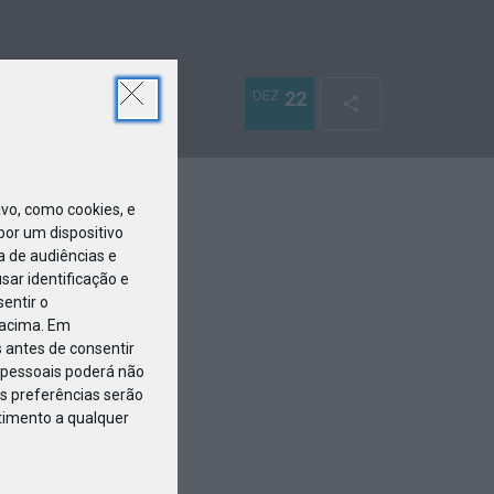
DEZ
22
o, como cookies, e
or um dispositivo
a de audiências e
ar identificação e
entir o
 acima. Em
 antes de consentir
pessoais poderá não
s preferências serão
ntimento a qualquer