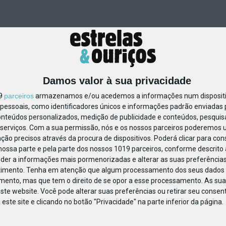
Damos valor à sua privacidade
19
parceiros
armazenamos e/ou acedemos a informações num dispositiv
essoais, como identificadores únicos e informações padrão enviadas p
639951347154955
onteúdos personalizados, medição de publicidade e conteúdos, pesquis
serviços.
Com a sua permissão, nós e os nossos parceiros poderemos us
ção precisos através da procura de dispositivos. Poderá clicar para cons
ossa parte e pela parte dos nossos 1019 parceiros, conforme descrito
eder a informações mais pormenorizadas e alterar as suas preferências
timento.
Tenha em atenção que algum processamento dos seus dados 
imento, mas que tem o direito de se opor a esse processamento. As sua
ste website. Você pode alterar suas preferências ou retirar seu conse
ste site e clicando no botão "Privacidade" na parte inferior da página.