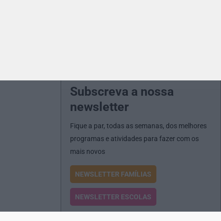
Subscreva a nossa
newsletter
Fique a par, todas as semanas, dos melhores
programas e atividades para fazer com os
mais novos
NEWSLETTER FAMÍLIAS
NEWSLETTER ESCOLAS