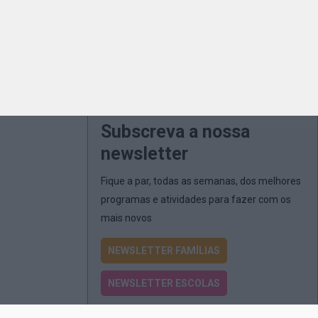
Subscreva a nossa
newsletter
Fique a par, todas as semanas, dos melhores
programas e atividades para fazer com os
mais novos
NEWSLETTER FAMÍLIAS
NEWSLETTER ESCOLAS