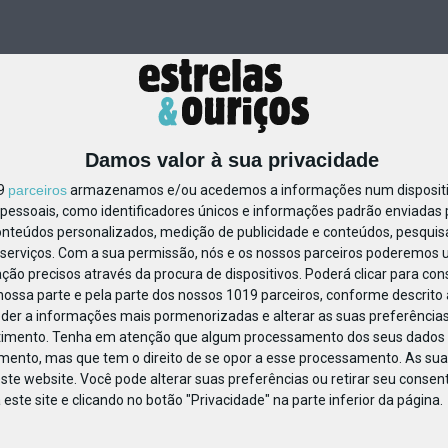
Damos valor à sua privacidade
19
parceiros
armazenamos e/ou acedemos a informações num dispositiv
essoais, como identificadores únicos e informações padrão enviadas p
637191942379421
onteúdos personalizados, medição de publicidade e conteúdos, pesquis
serviços.
Com a sua permissão, nós e os nossos parceiros poderemos us
ção precisos através da procura de dispositivos. Poderá clicar para cons
ossa parte e pela parte dos nossos 1019 parceiros, conforme descrito
eder a informações mais pormenorizadas e alterar as suas preferências
timento.
Tenha em atenção que algum processamento dos seus dados 
imento, mas que tem o direito de se opor a esse processamento. As sua
ste website. Você pode alterar suas preferências ou retirar seu conse
ste site e clicando no botão "Privacidade" na parte inferior da página.