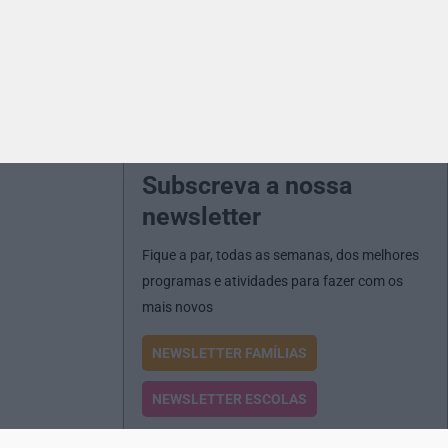
Subscreva a nossa
newsletter
Fique a par, todas as semanas, dos melhores
programas e atividades para fazer com os
mais novos
NEWSLETTER FAMÍLIAS
NEWSLETTER ESCOLAS