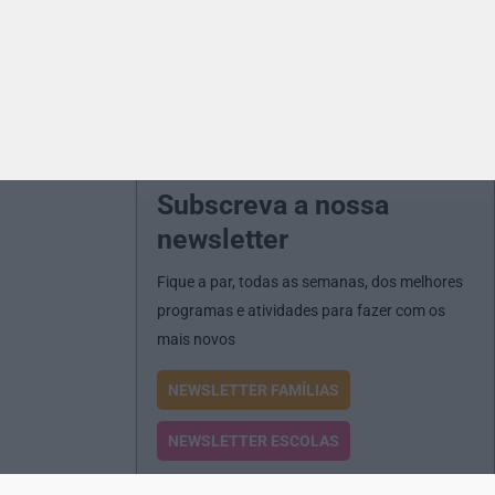
Subscreva a nossa
newsletter
Fique a par, todas as semanas, dos melhores
programas e atividades para fazer com os
mais novos
NEWSLETTER FAMÍLIAS
NEWSLETTER ESCOLAS