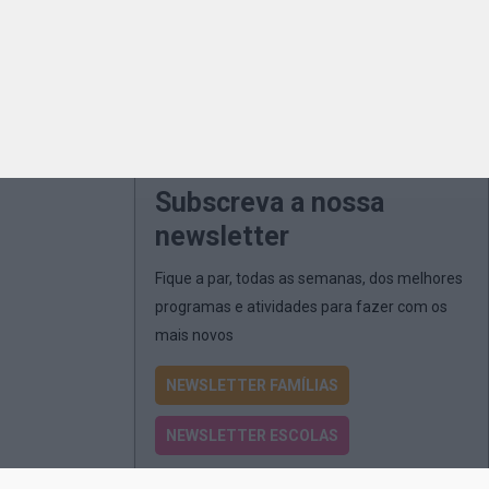
Subscreva a nossa
newsletter
Fique a par, todas as semanas, dos melhores
programas e atividades para fazer com os
mais novos
NEWSLETTER FAMÍLIAS
NEWSLETTER ESCOLAS