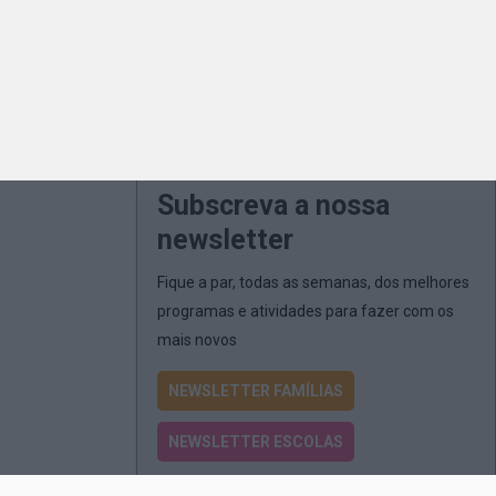
Subscreva a nossa
newsletter
Fique a par, todas as semanas, dos melhores
programas e atividades para fazer com os
mais novos
NEWSLETTER FAMÍLIAS
NEWSLETTER ESCOLAS