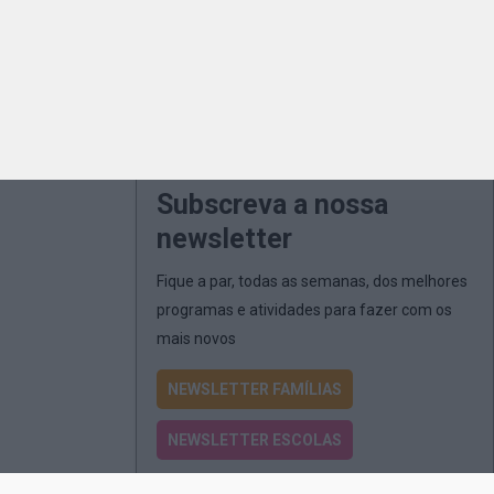
Subscreva a nossa
newsletter
Fique a par, todas as semanas, dos melhores
programas e atividades para fazer com os
mais novos
NEWSLETTER FAMÍLIAS
NEWSLETTER ESCOLAS