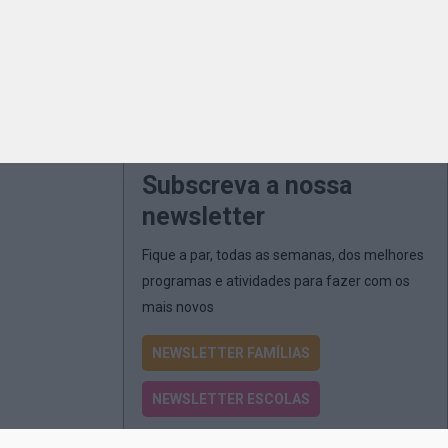
Subscreva a nossa
newsletter
Fique a par, todas as semanas, dos melhores
programas e atividades para fazer com os
mais novos
NEWSLETTER FAMÍLIAS
NEWSLETTER ESCOLAS