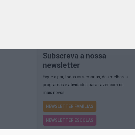
Subscreva a nossa
newsletter
Fique a par, todas as semanas, dos melhores
programas e atividades para fazer com os
mais novos
NEWSLETTER FAMÍLIAS
NEWSLETTER ESCOLAS