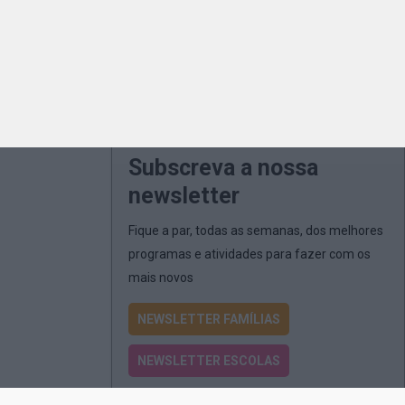
Subscreva a nossa
newsletter
Fique a par, todas as semanas, dos melhores
programas e atividades para fazer com os
mais novos
NEWSLETTER FAMÍLIAS
NEWSLETTER ESCOLAS