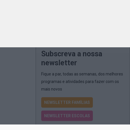
Subscreva a nossa
newsletter
Fique a par, todas as semanas, dos melhores
programas e atividades para fazer com os
mais novos
NEWSLETTER FAMÍLIAS
NEWSLETTER ESCOLAS