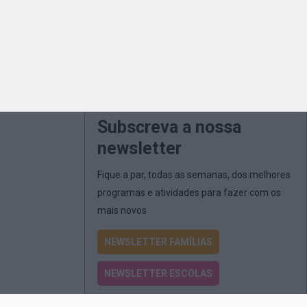
Subscreva a nossa
newsletter
Fique a par, todas as semanas, dos melhores
programas e atividades para fazer com os
mais novos
NEWSLETTER FAMÍLIAS
NEWSLETTER ESCOLAS