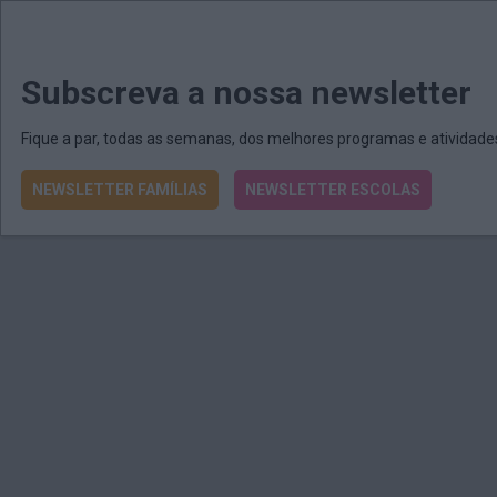
MENU
MAIL
JORNAIS
Revista E&O
Passe
arrow_drop_down
Subscreva a nossa newsletter
Fique a par, todas as semanas, dos melhores programas e atividad
NEWSLETTER FAMÍLIAS
NEWSLETTER ESCOLAS