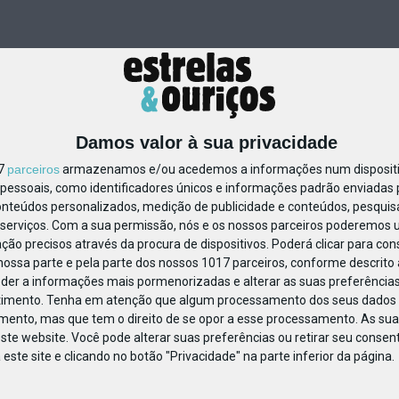
Damos valor à sua privacidade
17
parceiros
armazenamos e/ou acedemos a informações num dispositiv
essoais, como identificadores únicos e informações padrão enviadas p
62913335324492
onteúdos personalizados, medição de publicidade e conteúdos, pesquis
serviços.
Com a sua permissão, nós e os nossos parceiros poderemos us
ção precisos através da procura de dispositivos. Poderá clicar para cons
ossa parte e pela parte dos nossos 1017 parceiros, conforme descrito
eder a informações mais pormenorizadas e alterar as suas preferências
timento.
Tenha em atenção que algum processamento dos seus dados 
imento, mas que tem o direito de se opor a esse processamento. As sua
ste website. Você pode alterar suas preferências ou retirar seu conse
ste site e clicando no botão "Privacidade" na parte inferior da página.