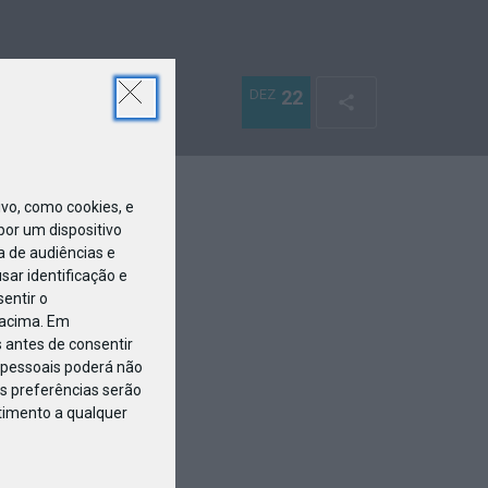
DEZ
22
o, como cookies, e
or um dispositivo
a de audiências e
ar identificação e
entir o
 acima. Em
 antes de consentir
pessoais poderá não
s preferências serão
ntimento a qualquer