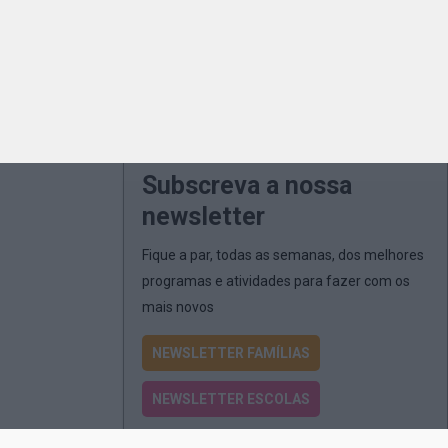
Subscreva a nossa
newsletter
Fique a par, todas as semanas, dos melhores
programas e atividades para fazer com os
mais novos
NEWSLETTER FAMÍLIAS
NEWSLETTER ESCOLAS