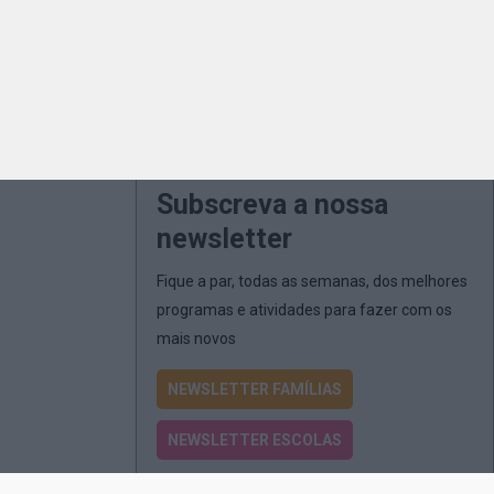
Subscreva a nossa
newsletter
Fique a par, todas as semanas, dos melhores
programas e atividades para fazer com os
mais novos
NEWSLETTER FAMÍLIAS
NEWSLETTER ESCOLAS