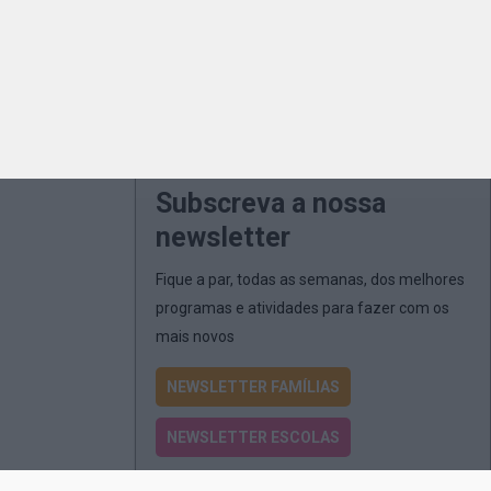
Subscreva a nossa
newsletter
Fique a par, todas as semanas, dos melhores
programas e atividades para fazer com os
mais novos
NEWSLETTER FAMÍLIAS
NEWSLETTER ESCOLAS