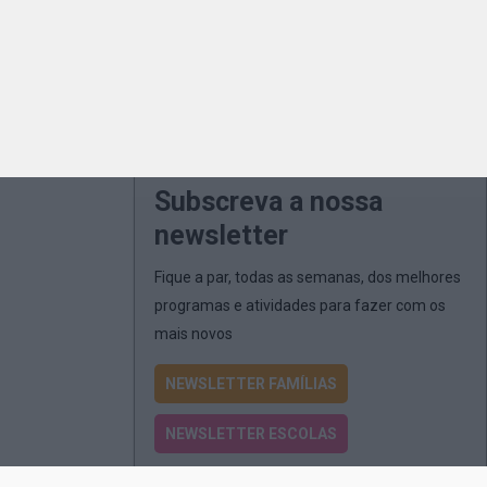
Subscreva a nossa
newsletter
Fique a par, todas as semanas, dos melhores
programas e atividades para fazer com os
mais novos
NEWSLETTER FAMÍLIAS
NEWSLETTER ESCOLAS