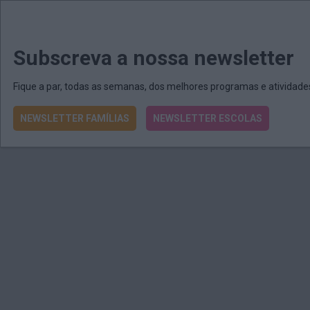
MENU
MAIL
JORNAIS
Revista E&O
Passe
arrow_drop_down
Subscreva a nossa newsletter
Fique a par, todas as semanas, dos melhores programas e atividad
NEWSLETTER FAMÍLIAS
NEWSLETTER ESCOLAS