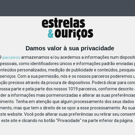
Damos valor à sua privacidade
19
parceiros
armazenamos e/ou acedemos a informações num dispositiv
essoais, como identificadores únicos e informações padrão enviadas p
509981652572600
onteúdos personalizados, medição de publicidade e conteúdos, pesquis
serviços.
Com a sua permissão, nós e os nossos parceiros poderemos us
ção precisos através da procura de dispositivos. Poderá clicar para cons
ossa parte e pela parte dos nossos 1019 parceiros, conforme descrito
eder a informações mais pormenorizadas e alterar as suas preferências
timento.
Tenha em atenção que algum processamento dos seus dados 
imento, mas que tem o direito de se opor a esse processamento. As sua
ste website. Você pode alterar suas preferências ou retirar seu conse
ste site e clicando no botão "Privacidade" na parte inferior da página.