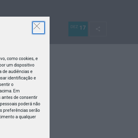
DEZ
17
o, como cookies, e
or um dispositivo
a de audiências e
ar identificação e
entir o
 acima. Em
 antes de consentir
pessoais poderá não
s preferências serão
ntimento a qualquer