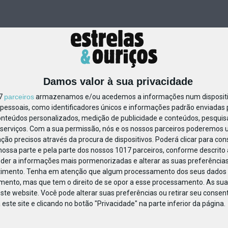
Damos valor à sua privacidade
17
parceiros
armazenamos e/ou acedemos a informações num dispositiv
essoais, como identificadores únicos e informações padrão enviadas p
509751662645589
onteúdos personalizados, medição de publicidade e conteúdos, pesquis
serviços.
Com a sua permissão, nós e os nossos parceiros poderemos us
ção precisos através da procura de dispositivos. Poderá clicar para cons
ossa parte e pela parte dos nossos 1017 parceiros, conforme descrito
eder a informações mais pormenorizadas e alterar as suas preferências
timento.
Tenha em atenção que algum processamento dos seus dados 
imento, mas que tem o direito de se opor a esse processamento. As sua
ste website. Você pode alterar suas preferências ou retirar seu conse
ste site e clicando no botão "Privacidade" na parte inferior da página.