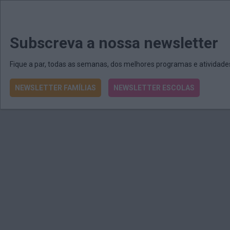
MENU
MAIL
JORNAIS
Revista E&O
Passe
arrow_drop_down
Subscreva a nossa newsletter
Fique a par, todas as semanas, dos melhores programas e atividad
NEWSLETTER FAMÍLIAS
NEWSLETTER ESCOLAS