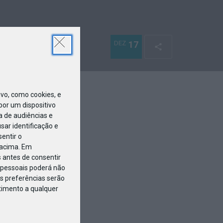
DEZ
17
o, como cookies, e
or um dispositivo
a de audiências e
ar identificação e
entir o
 acima. Em
 antes de consentir
pessoais poderá não
s preferências serão
ntimento a qualquer