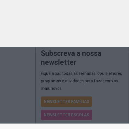
Subscreva a nossa
newsletter
Fique a par, todas as semanas, dos melhores
programas e atividades para fazer com os
mais novos
NEWSLETTER FAMÍLIAS
NEWSLETTER ESCOLAS