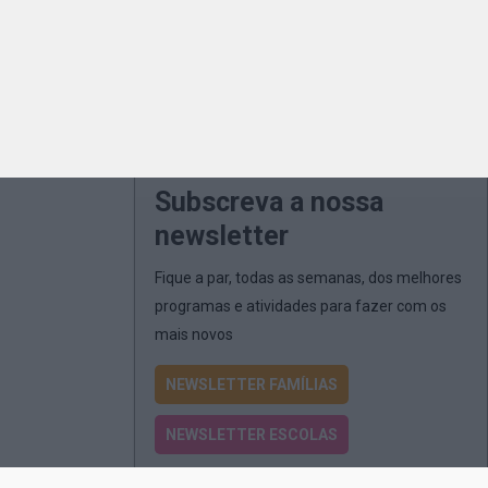
Subscreva a nossa
newsletter
Fique a par, todas as semanas, dos melhores
programas e atividades para fazer com os
mais novos
NEWSLETTER FAMÍLIAS
NEWSLETTER ESCOLAS