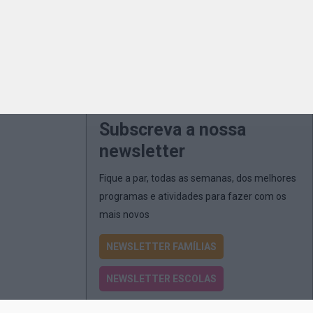
Subscreva a nossa
newsletter
Fique a par, todas as semanas, dos melhores
programas e atividades para fazer com os
mais novos
NEWSLETTER FAMÍLIAS
NEWSLETTER ESCOLAS