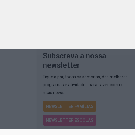
Subscreva a nossa
newsletter
Fique a par, todas as semanas, dos melhores
programas e atividades para fazer com os
mais novos
NEWSLETTER FAMÍLIAS
NEWSLETTER ESCOLAS