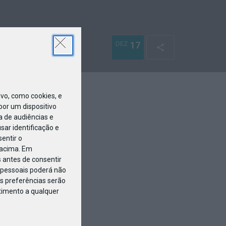
DEZ
17
o, como cookies, e
or um dispositivo
a de audiências e
ar identificação e
entir o
 acima. Em
 antes de consentir
pessoais poderá não
s preferências serão
ntimento a qualquer