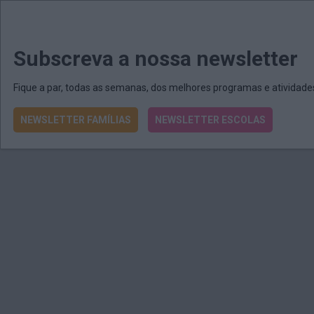
MENU
MAIL
JORNAIS
Revista E&O
Passe
arrow_drop_down
Subscreva a nossa newsletter
Fique a par, todas as semanas, dos melhores programas e atividad
NEWSLETTER FAMÍLIAS
NEWSLETTER ESCOLAS