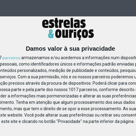
Damos valor à sua privacidade
17
parceiros
armazenamos e/ou acedemos a informações num dispositiv
essoais, como identificadores únicos e informações padrão enviadas p
50684835672499
onteúdos personalizados, medição de publicidade e conteúdos, pesquis
serviços.
Com a sua permissão, nós e os nossos parceiros poderemos us
ção precisos através da procura de dispositivos. Poderá clicar para cons
ossa parte e pela parte dos nossos 1017 parceiros, conforme descrito
eder a informações mais pormenorizadas e alterar as suas preferências
timento.
Tenha em atenção que algum processamento dos seus dados 
imento, mas que tem o direito de se opor a esse processamento. As sua
ste website. Você pode alterar suas preferências ou retirar seu conse
ste site e clicando no botão "Privacidade" na parte inferior da página.