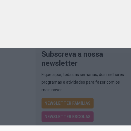
Subscreva a nossa
newsletter
Fique a par, todas as semanas, dos melhores
programas e atividades para fazer com os
mais novos
NEWSLETTER FAMÍLIAS
NEWSLETTER ESCOLAS