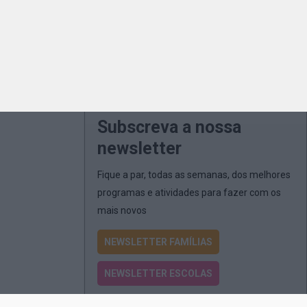
Subscreva a nossa
newsletter
Fique a par, todas as semanas, dos melhores
programas e atividades para fazer com os
mais novos
NEWSLETTER FAMÍLIAS
NEWSLETTER ESCOLAS