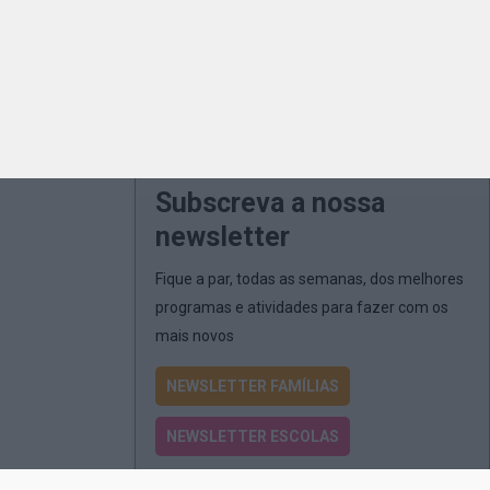
Subscreva a nossa
newsletter
Fique a par, todas as semanas, dos melhores
programas e atividades para fazer com os
mais novos
NEWSLETTER FAMÍLIAS
NEWSLETTER ESCOLAS