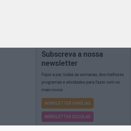
Subscreva a nossa
newsletter
Fique a par, todas as semanas, dos melhores
programas e atividades para fazer com os
mais novos
NEWSLETTER FAMÍLIAS
NEWSLETTER ESCOLAS