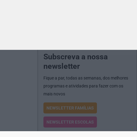
Subscreva a nossa
newsletter
Fique a par, todas as semanas, dos melhores
programas e atividades para fazer com os
mais novos
NEWSLETTER FAMÍLIAS
NEWSLETTER ESCOLAS