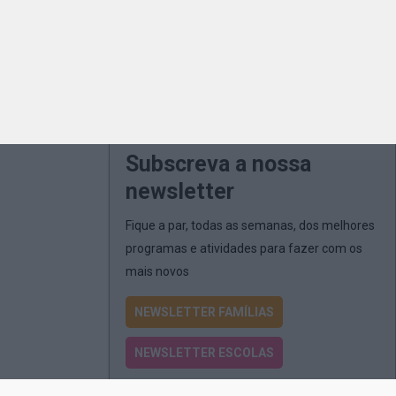
Subscreva a nossa
newsletter
Fique a par, todas as semanas, dos melhores
programas e atividades para fazer com os
mais novos
NEWSLETTER FAMÍLIAS
NEWSLETTER ESCOLAS