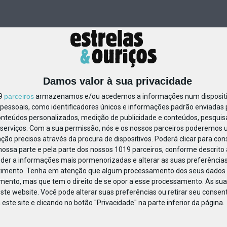
Damos valor à sua privacidade
19
parceiros
armazenamos e/ou acedemos a informações num dispositiv
essoais, como identificadores únicos e informações padrão enviadas p
50197321484350
onteúdos personalizados, medição de publicidade e conteúdos, pesquis
serviços.
Com a sua permissão, nós e os nossos parceiros poderemos us
ção precisos através da procura de dispositivos. Poderá clicar para cons
ossa parte e pela parte dos nossos 1019 parceiros, conforme descrito
eder a informações mais pormenorizadas e alterar as suas preferências
timento.
Tenha em atenção que algum processamento dos seus dados 
imento, mas que tem o direito de se opor a esse processamento. As sua
ste website. Você pode alterar suas preferências ou retirar seu conse
ste site e clicando no botão "Privacidade" na parte inferior da página.