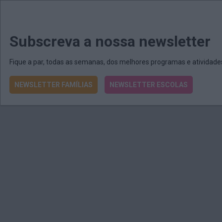
MENU
MAIL
JORNAIS
Revista E&O
Passe
arrow_drop_down
Subscreva a nossa newsletter
Fique a par, todas as semanas, dos melhores programas e atividad
NEWSLETTER FAMÍLIAS
NEWSLETTER ESCOLAS