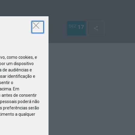
DEZ
17
o, como cookies, e
or um dispositivo
a de audiências e
ar identificação e
entir o
 acima. Em
 antes de consentir
pessoais poderá não
s preferências serão
ntimento a qualquer