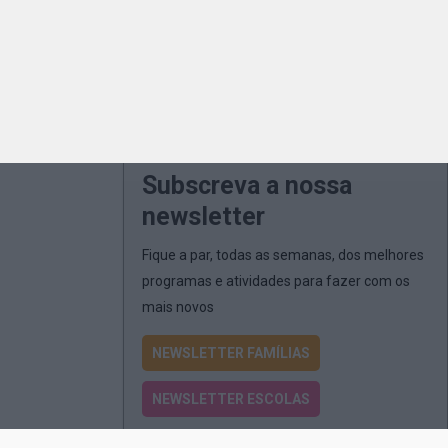
Subscreva a nossa
newsletter
Fique a par, todas as semanas, dos melhores
programas e atividades para fazer com os
mais novos
NEWSLETTER FAMÍLIAS
NEWSLETTER ESCOLAS