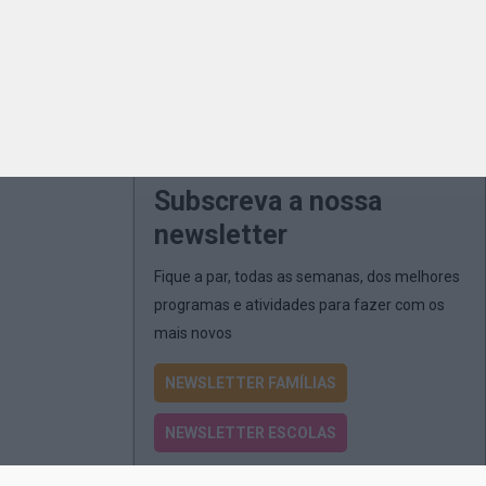
Subscreva a nossa
newsletter
Fique a par, todas as semanas, dos melhores
programas e atividades para fazer com os
mais novos
NEWSLETTER FAMÍLIAS
NEWSLETTER ESCOLAS