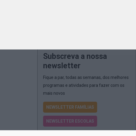
Subscreva a nossa
newsletter
Fique a par, todas as semanas, dos melhores
programas e atividades para fazer com os
mais novos
NEWSLETTER FAMÍLIAS
NEWSLETTER ESCOLAS