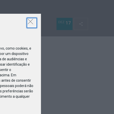
DEZ
17
o, como cookies, e
or um dispositivo
a de audiências e
ar identificação e
entir o
 acima. Em
 antes de consentir
pessoais poderá não
s preferências serão
ntimento a qualquer