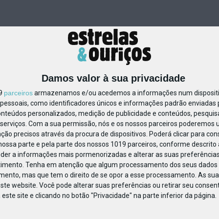
Damos valor à sua privacidade
19
parceiros
armazenamos e/ou acedemos a informações num dispositiv
essoais, como identificadores únicos e informações padrão enviadas p
499321669348214
onteúdos personalizados, medição de publicidade e conteúdos, pesquis
serviços.
Com a sua permissão, nós e os nossos parceiros poderemos us
ção precisos através da procura de dispositivos. Poderá clicar para cons
ossa parte e pela parte dos nossos 1019 parceiros, conforme descrito
eder a informações mais pormenorizadas e alterar as suas preferências
timento.
Tenha em atenção que algum processamento dos seus dados 
imento, mas que tem o direito de se opor a esse processamento. As sua
ste website. Você pode alterar suas preferências ou retirar seu conse
ste site e clicando no botão "Privacidade" na parte inferior da página.