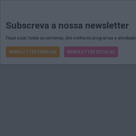
MENU
MAIL
JORNAIS
Revista E&O
Passe
arrow_drop_down
Subscreva a nossa newsletter
Fique a par, todas as semanas, dos melhores programas e atividad
NEWSLETTER FAMÍLIAS
NEWSLETTER ESCOLAS