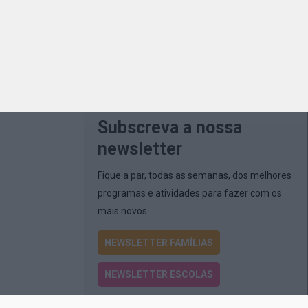
Subscreva a nossa
newsletter
Fique a par, todas as semanas, dos melhores
programas e atividades para fazer com os
mais novos
NEWSLETTER FAMÍLIAS
NEWSLETTER ESCOLAS