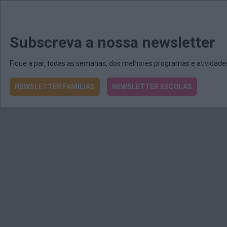
MENU
MAIL
JORNAIS
Revista E&O
Passe
arrow_drop_down
Subscreva a nossa newsletter
Fique a par, todas as semanas, dos melhores programas e atividad
NEWSLETTER FAMÍLIAS
NEWSLETTER ESCOLAS