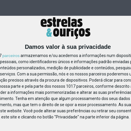
Damos valor à sua privacidade
17
parceiros
armazenamos e/ou acedemos a informações num dispositiv
essoais, como identificadores únicos e informações padrão enviadas p
49877309506912
onteúdos personalizados, medição de publicidade e conteúdos, pesquis
serviços.
Com a sua permissão, nós e os nossos parceiros poderemos us
ção precisos através da procura de dispositivos. Poderá clicar para cons
ossa parte e pela parte dos nossos 1017 parceiros, conforme descrito
eder a informações mais pormenorizadas e alterar as suas preferências
timento.
Tenha em atenção que algum processamento dos seus dados 
imento, mas que tem o direito de se opor a esse processamento. As sua
ste website. Você pode alterar suas preferências ou retirar seu conse
ste site e clicando no botão "Privacidade" na parte inferior da página.