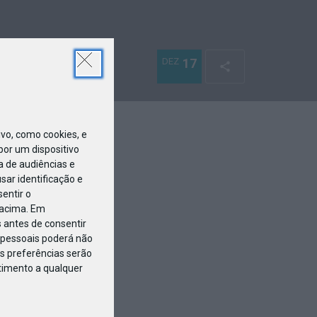
DEZ
17
o, como cookies, e
or um dispositivo
a de audiências e
ar identificação e
entir o
 acima. Em
 antes de consentir
pessoais poderá não
s preferências serão
ntimento a qualquer