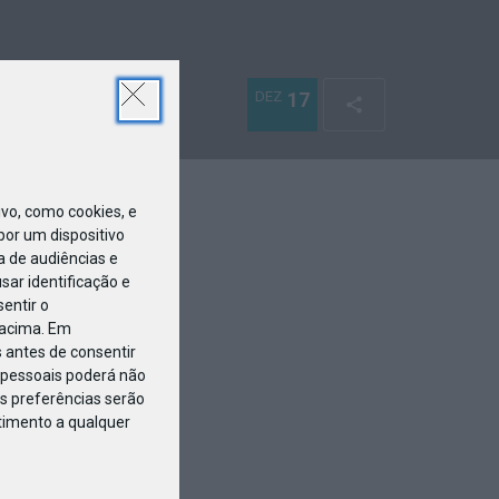
DEZ
17
o, como cookies, e
or um dispositivo
a de audiências e
ar identificação e
entir o
 acima. Em
 antes de consentir
pessoais poderá não
s preferências serão
ntimento a qualquer