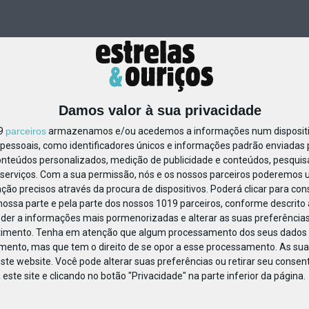
Damos valor à sua privacidade
19
parceiros
armazenamos e/ou acedemos a informações num dispositiv
essoais, como identificadores únicos e informações padrão enviadas p
498561238487853
onteúdos personalizados, medição de publicidade e conteúdos, pesquis
serviços.
Com a sua permissão, nós e os nossos parceiros poderemos us
ção precisos através da procura de dispositivos. Poderá clicar para cons
ossa parte e pela parte dos nossos 1019 parceiros, conforme descrito
eder a informações mais pormenorizadas e alterar as suas preferências
timento.
Tenha em atenção que algum processamento dos seus dados 
imento, mas que tem o direito de se opor a esse processamento. As sua
ste website. Você pode alterar suas preferências ou retirar seu conse
ste site e clicando no botão "Privacidade" na parte inferior da página.