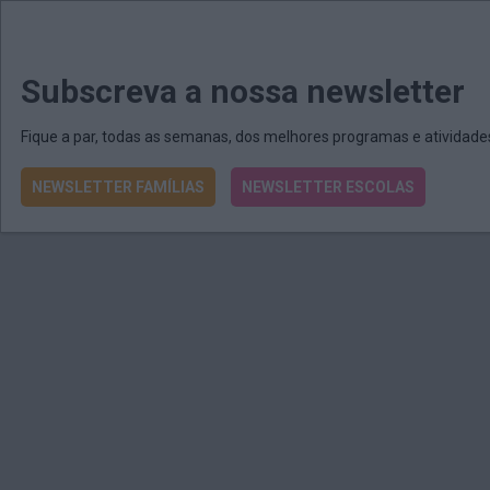
MENU
MAIL
JORNAIS
Revista E&O
Passe
arrow_drop_down
Subscreva a nossa newsletter
Fique a par, todas as semanas, dos melhores programas e atividad
NEWSLETTER FAMÍLIAS
NEWSLETTER ESCOLAS