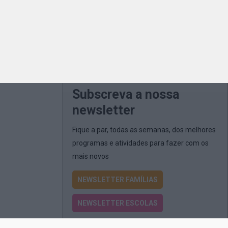
Subscreva a nossa
newsletter
Fique a par, todas as semanas, dos melhores
programas e atividades para fazer com os
mais novos
NEWSLETTER FAMÍLIAS
NEWSLETTER ESCOLAS