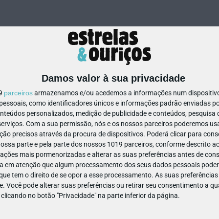
Damos valor à sua privacidade
19
parceiros
armazenamos e/ou acedemos a informações num dispositivo,
ssoais, como identificadores únicos e informações padrão enviadas po
49821862186205
onteúdos personalizados, medição de publicidade e conteúdos, pesquisa 
erviços.
Com a sua permissão, nós e os nossos parceiros poderemos usar
ão precisos através da procura de dispositivos. Poderá clicar para conse
ssa parte e pela parte dos nossos 1019 parceiros, conforme descrito ac
ações mais pormenorizadas e alterar as suas preferências antes de cons
a em atenção que algum processamento dos seus dados pessoais poderá
ue tem o direito de se opor a esse processamento. As suas preferências
e. Você pode alterar suas preferências ou retirar seu consentimento a 
e clicando no botão "Privacidade" na parte inferior da página.