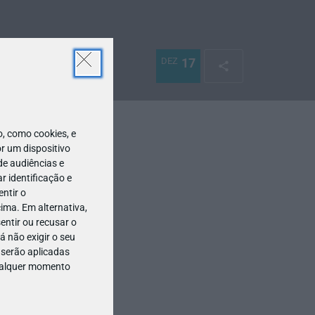
DEZ
17
 como cookies, e
r um dispositivo
de audiências e
 identificação e
ntir o
ima. Em alternativa,
entir ou recusar o
 não exigir o seu
 serão aplicadas
qualquer momento