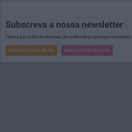
MENU
MAIL
JORNAIS
Revista E&O
Passe
arrow_drop_down
Subscreva a nossa newsletter
Fique a par, todas as semanas, dos melhores programas e atividades
NEWSLETTER FAMÍLIAS
NEWSLETTER ESCOLAS