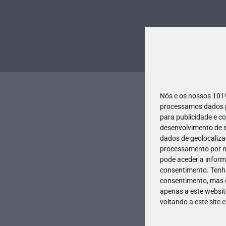
Nós e os nossos 10
processamos dados pe
para publicidade e c
desenvolvimento de s
dados de geolocalizaç
processamento por no
pode aceder a inform
consentimento.
Tenh
consentimento, mas q
apenas a este websit
voltando a este site 