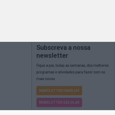
Subscreva a nossa
newsletter
Fique a par, todas as semanas, dos melhores
programas e atividades para fazer com os
mais novos
NEWSLETTER FAMÍLIAS
NEWSLETTER ESCOLAS