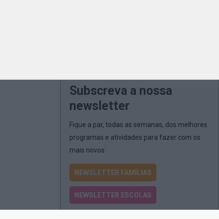
Subscreva a nossa
newsletter
Fique a par, todas as semanas, dos melhores
programas e atividades para fazer com os
mais novos
NEWSLETTER FAMÍLIAS
NEWSLETTER ESCOLAS