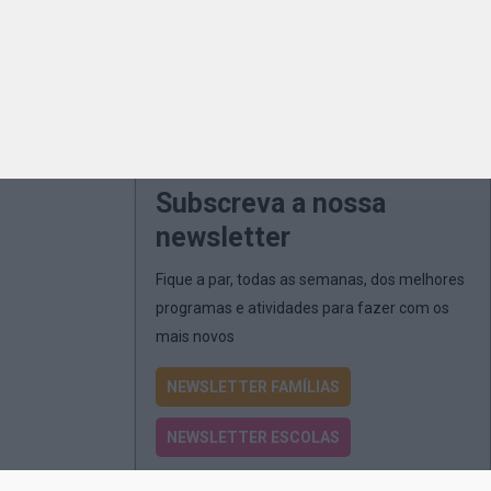
Subscreva a nossa
newsletter
Fique a par, todas as semanas, dos melhores
programas e atividades para fazer com os
mais novos
NEWSLETTER FAMÍLIAS
NEWSLETTER ESCOLAS