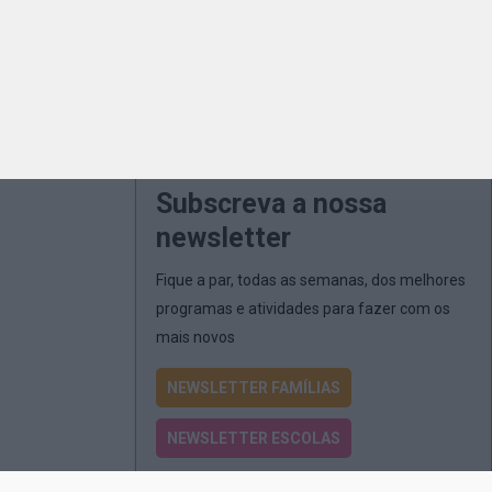
Subscreva a nossa
newsletter
Fique a par, todas as semanas, dos melhores
programas e atividades para fazer com os
mais novos
NEWSLETTER FAMÍLIAS
NEWSLETTER ESCOLAS