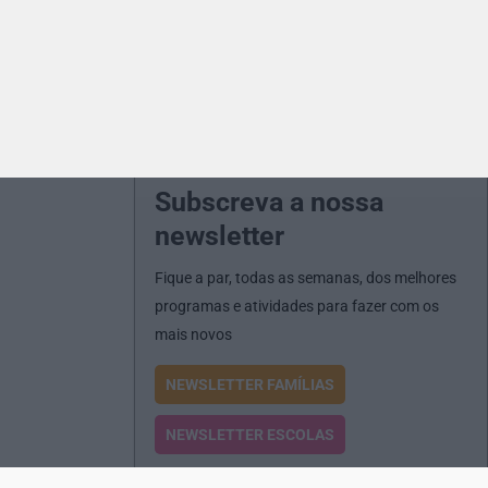
Subscreva a nossa
newsletter
Fique a par, todas as semanas, dos melhores
programas e atividades para fazer com os
mais novos
NEWSLETTER FAMÍLIAS
NEWSLETTER ESCOLAS