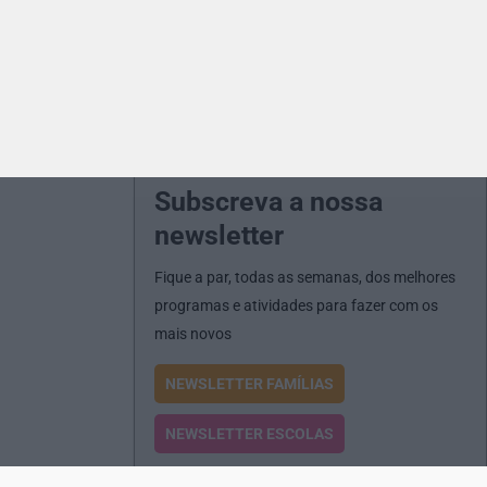
Subscreva a nossa
newsletter
Fique a par, todas as semanas, dos melhores
programas e atividades para fazer com os
mais novos
NEWSLETTER FAMÍLIAS
NEWSLETTER ESCOLAS