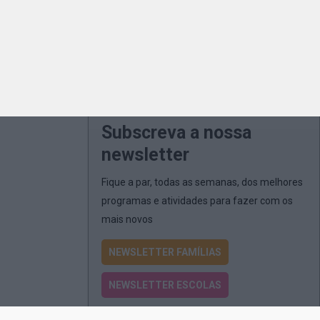
Subscreva a nossa
newsletter
Fique a par, todas as semanas, dos melhores
programas e atividades para fazer com os
mais novos
NEWSLETTER FAMÍLIAS
NEWSLETTER ESCOLAS