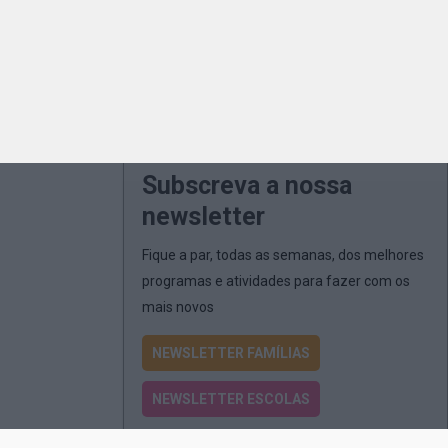
Subscreva a nossa
newsletter
Fique a par, todas as semanas, dos melhores
programas e atividades para fazer com os
mais novos
NEWSLETTER FAMÍLIAS
NEWSLETTER ESCOLAS